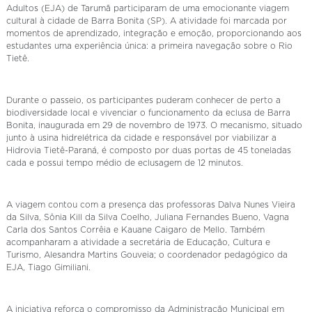
Adultos (EJA) de Tarumã participaram de uma emocionante viagem
cultural à cidade de Barra Bonita (SP). A atividade foi marcada por
momentos de aprendizado, integração e emoção, proporcionando aos
estudantes uma experiência única: a primeira navegação sobre o Rio
Tietê.
Durante o passeio, os participantes puderam conhecer de perto a
biodiversidade local e vivenciar o funcionamento da eclusa de Barra
Bonita, inaugurada em 29 de novembro de 1973. O mecanismo, situado
junto à usina hidrelétrica da cidade e responsável por viabilizar a
Hidrovia Tietê-Paraná, é composto por duas portas de 45 toneladas
cada e possui tempo médio de eclusagem de 12 minutos.
A viagem contou com a presença das professoras Dalva Nunes Vieira
da Silva, Sônia Kill da Silva Coelho, Juliana Fernandes Bueno, Vagna
Carla dos Santos Corrêia e Kauane Caigaro de Mello. Também
acompanharam a atividade a secretária de Educação, Cultura e
Turismo, Alesandra Martins Gouveia; o coordenador pedagógico da
EJA, Tiago Gimiliani.
A iniciativa reforça o compromisso da Administração Municipal em