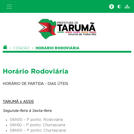
Você está aqui:
PÁGINA INICIAL
CIDADÃO
HORÁRIO RODOVIÁRIA
Horário Rodoviária
HORÁRIO DE PARTIDA - DIAS ÚTEIS
TARUMÃ x ASSIS
Segunda-feira à Sexta-feira
06h00 – 1º ponto: Rodoviária
06h50 – 1º ponto: Churrascaria
08h00 – 1º ponto: Churrascaria