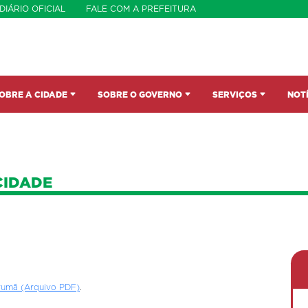
DIÁRIO OFICIAL
FALE COM A PREFEITURA
OBRE A CIDADE
SOBRE O GOVERNO
SERVIÇOS
NOT
CIDADE
rumã (Arquivo PDF)
.