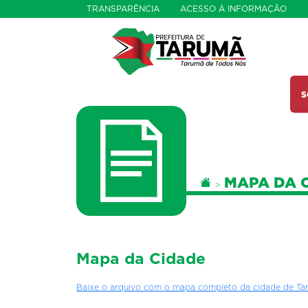
TRANSPARÊNCIA
ACESSO À INFORMAÇÃO
S
Você está aqui:
MAPA DA 
PÁGINA INICIAL
Mapa da Cidade
Baixe o arquivo com o mapa completo da cidade de Ta