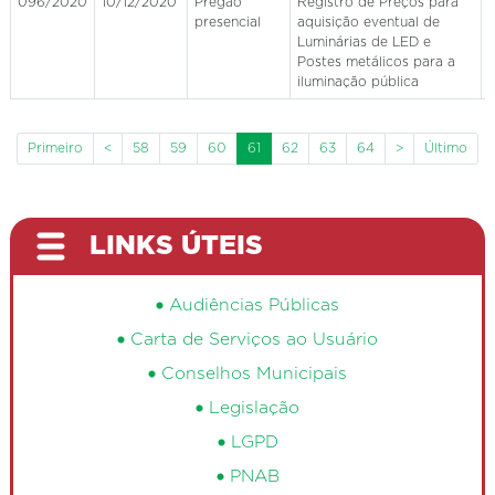
096/2020
10/12/2020
Pregão
Registro de Preços para
presencial
aquisição eventual de
Luminárias de LED e
Postes metálicos para a
iluminação pública
Primeiro
<
58
59
60
61
62
63
64
>
Último
LINKS ÚTEIS
Audiências Públicas
Carta de Serviços ao Usuário
Conselhos Municipais
Legislação
LGPD
PNAB