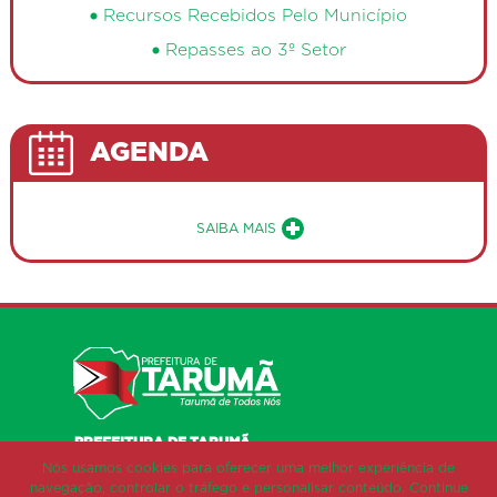
Recursos Recebidos Pelo Município
Repasses ao 3º Setor
AGENDA
Sobre a Agenda de Eventos Públ
SAIBA MAIS
PREFEITURA DE TARUMÃ
RUA AROEIRA, 482
Nós usamos cookies para oferecer uma melhor experiência de
VILA DAS ÁRVORES
navegação, controlar o tráfego e personalisar conteúdo. Continue