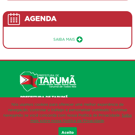
AGENDA
Sobre a Agenda de Eventos Públ
SAIBA MAIS
PREFEITURA DE TARUMÃ
RUA AROEIRA, 482
Nós usamos cookies para oferecer uma melhor experiência de
VILA DAS ÁRVORES
navegação, controlar o tráfego e personalisar conteúdo. Continue
19820-000 - TARUMÃ - SP
navegando se você concorda com nossa Política de Privacidade.
Saiba
FONE/FAX (18) 3373-4700
mais sobre nossa Política de Privacidade
.
Aceito