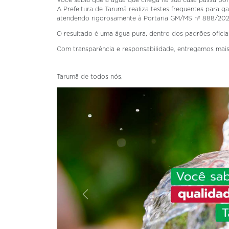
Você sabia que a água que chega na sua casa passa por
A Prefeitura de Tarumã realiza testes frequentes para ga
atendendo rigorosamente à Portaria GM/MS nº 888/2021
O resultado é uma água pura, dentro dos padrões oficiai
Com transparência e responsabilidade, entregamos mais
Tarumã de todos nós.
Aterior