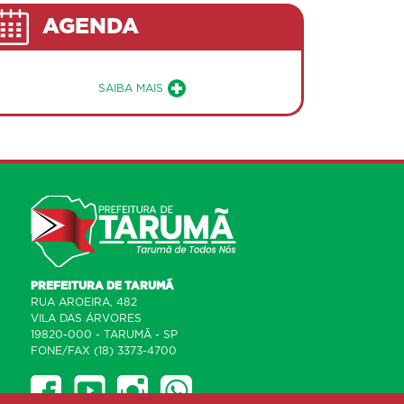
AGENDA
Sobre a Agenda de Eventos Públicos do Mu
SAIBA MAIS
PREFEITURA DE TARUMÃ
RUA AROEIRA, 482
VILA DAS ÁRVORES
19820-000 - TARUMÃ - SP
FONE/FAX (18) 3373-4700