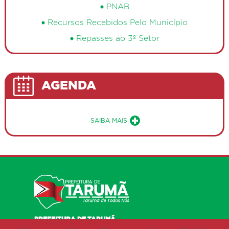
PNAB
Recursos Recebidos Pelo Município
Repasses ao 3º Setor
AGENDA
Sobre a Agenda de Eventos Públ
SAIBA MAIS
PREFEITURA DE TARUMÃ
RUA AROEIRA, 482